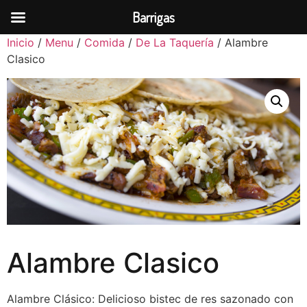
Barrigas
Inicio
/
Menu
/
Comida
/
De La Taquería
/ Alambre
Clasico
Alambre Clasico
Alambre Clásico: Delicioso bistec de res sazonado con